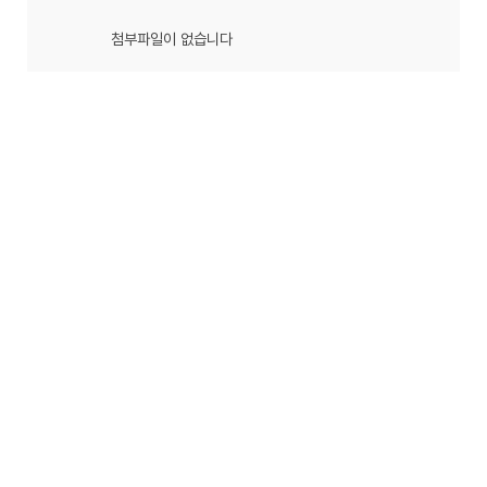
첨부파일이 없습니다
프린트
목록으로
이전글
임경원 형제, 김정아 자매 결혼(12.20일)
다음글
김영민 형제, 장은수 자매(12월13일)