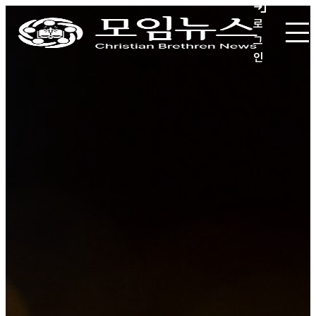
로
그
인