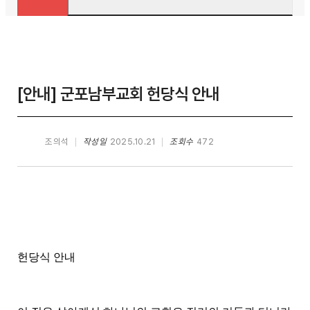
[안내] 군포남부교회 헌당식 안내
조의석
작성일
2025.10.21
조회수
472
헌당식 안내