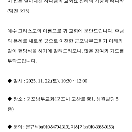
이 집은 살아계신 하나님의 교회요 진리의 기둥과 터니라
(
딤전
3:15)
예수 그리스도의 이름으로 귀 교회에 문안드립니다
.
주님
의 은혜로 새로운 곳으로 이전한 군포남부교회가 아래와
같이 헌당식을 하기에 알려드리오니
,
많은 참여와 기도를
부탁드립니다
.
◆
일시
: 2025. 11. 22.(
토
), 10:30 ~ 12:00
◆
장소
:
군포남부교회
(
군포시 고산로
681,
성원빌딩
5
층
)
◆
문의
:
문규석
br.(010-5479-1319),
이하기
br.(010-8865-9153)