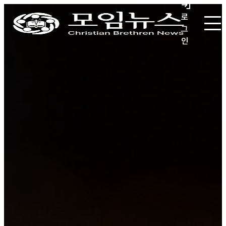
로
그
인