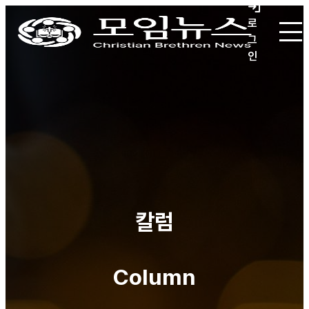
로
그
인
칼럼
Column