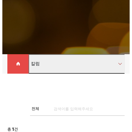
칼럼
총
1
건