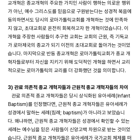
교개혁은 종교개혁의 주요한 가치인 사람이 행하는 의로운 행위
가 아닌, 예수 그리스도를 믿음으로 구원받는다는 성경적 복음에
동의하면서도 당시의 로마가톨릭교회를 개혁하는 것에 만족하
지 않고, 초대교회로 온전히 회복하고자 한 개혁이었습니다. 이
개혁을 주장한 사람들이 추구한 교회는 교회의 근원, 즉 기독교
가 로마제국의 종교가 되기 이전의 초대교회로 돌아가는 것이었
습니다. 마지막으로 반동 종교개혁은 로마가톨릭교회가 종교 개
혁자들로부터 자신을 지키기 위해 도덕적인 개혁을 하면서 교리
적으로는 로마가톨릭의 교리를 더 강화했던 것을 의미합니다.
3) 관료 의존적 종교 개혁자들과 근원적 종교 개혁자들의 차이
관료 의존적 종교 개혁자들은 당시 상식화된 유아세례(Infant
Baptism)를 인정했다면, 근원적 종교 개혁자들은 유아세례가
성경에서 말하는 세례(침례; baptism)가 아니라고 보았습니
다. 왜냐하면, 근원적 종교 개혁자들은 성경에서 확인할 수 있는
세례는 예수님을 믿은 사람들이 신앙고백 차원으로 받는 것이었
습니다. 근원적 종교 개혁자들은 유아세례가 국가교회 체제를 떠