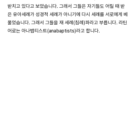
받치고 있다고 보았습니다. 그래서 그들은 자기들도 어릴 때 받
은 유아세례가 성경적 세례가 아니기에 다시 세례를 서로에게 베
풀었습니다. 그래서 그들을 재 세례(침례)파라고 부릅니다. 라틴
어로는 아나뱁티스트(anabaptists)라고 합니다.
4) 세례(침례) 중요성
유아세례는 16세기 당시 기준으로 볼 때, 이미 천년을 내려온
전통이자 관행이었습니다. 그것은 어린아이가 태어나면 교회에
데려가서 세례를 베푼 것이었어요. 원래 교회에서는 유아들에게
세례를 베풀지 않았는데, 기독교가 로마제국의 종교가 된 후인 4
세기경에 이런 전통이 생겼어요. 유아 사망률이 높았던 때에 명
목상이지만 모든 로마인이 기독교인이 된 상황에서 유아기에 사
망한 자녀들이 사후에 천국에 갈 수 있는지에 대한 의문과 불안
을 잠재울 수 있는 것이 유아세례였습니다. 그 이후 지속된 유아
세례는 종교개혁이 일어날 당시까지 약 천 년간 지속되었습니다.
한글 성경에 세례로 번역된 단어는 신약성경의 언어인 그리스