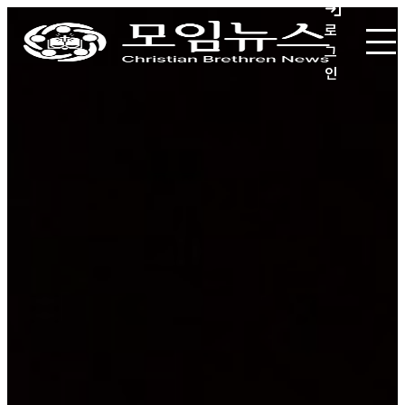
로
그
인