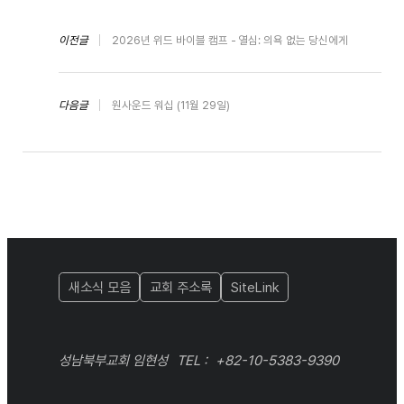
이전글
2026년 위드 바이블 캠프 - 열심: 의욕 없는 당신에게
다음글
원사운드 워십 (11월 29일)
새소식 모음
교회 주소록
SiteLink
성남북부교회 임현성
TEL :
+82-10-5383-9390