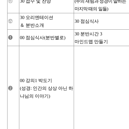
⑪
30
접수 및 찬양
(
주의 재림과 성경이 말하는
마지막 때의 일들
)
30
오리엔테이션
⑫
30
점심식사
＆
분반소개
30
분반시간
3
❶
00
점심식사
(
분반별로
)
마인드맵 만들기
00
강의
1
박도기
❷
(
성경
:
인간의 상상 아닌 하
나님의 이야기
)