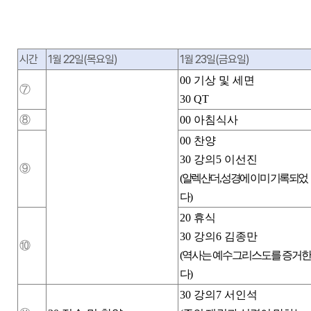
시간
1
월
22
일
(
목요일
)
1
월
23
일
(
금요일
)
00
기상 및 세면
⑦
30 QT
⑧
00
아침식사
00
찬양
30
강의
5
이선진
⑨
(
알렉산더
,
성경에 이미 기록되었
다
)
20
휴식
30
강의
6
김종만
⑩
(
역사는 예수그리스도를 증거
다
)
30
강의
7
서인석