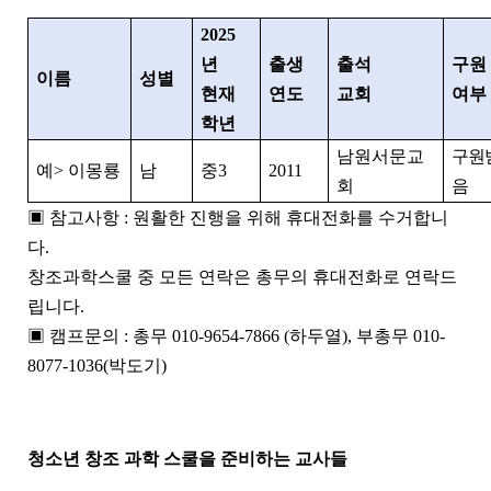
2025
년
출생
출석
구원
이름
성별
현재
연도
교회
여부
학년
남원서문교
구원
예
>
이몽룡
남
중
3
2011
회
음
▣
참고사항
:
원활한 진행을 위해 휴대전화를 수거합니
다
.
창조과학스쿨 중 모든 연락은 총무의 휴대전화로 연락드
립니다
.
▣
캠프문의
:
총무
010-9654-7866 (
하두열
),
부총무
010-
8077-1036(
박도기
)
청소년 창조 과학 스쿨을 준비하는 교사들