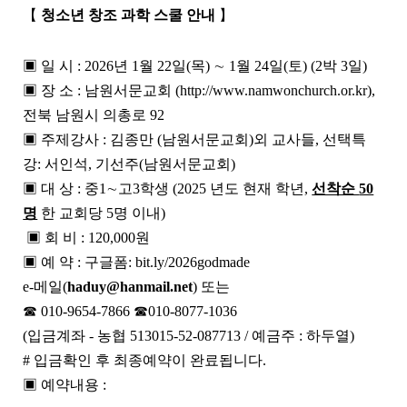
【
청소년 창조 과학 스쿨 안내
】
▣
일 시
: 2026
년
1
월
22
일
(
목
)
∼
1
월
24
일
(
토
) (2
박
3
일
)
▣
장 소
:
남원서문교회
(http://www.namwonchurch.or.kr),
전북 남원시 의총로
92
▣
주제강사
:
김종만
(
남원서문교회
)
외 교사들
,
선택특
강
:
서인석
,
기선주
(
남원서문교회
)
▣
대 상
:
중
1
∼
고
3
학생
(2025
년도 현재 학년
,
선착순
50
명
한 교회당
5
명 이내
)
▣
회 비
: 120,000
원
▣
예 약
:
구글폼
: bit.ly/2026godmade
e-
메일
(
haduy@hanmail.net
)
또는
☎
010-9654-7866
☎
010-8077-1036
(
입금계좌
-
농협
513015-52-087713 /
예금주
:
하두열
)
#
입금확인 후 최종예약이 완료됩니다
.
▣
예약내용
: