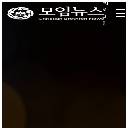
로
그
인