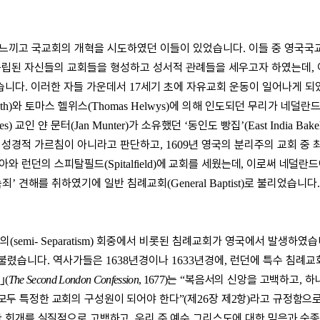
 느끼고 국교회의 개혁을 시도하였던 이들이 있었습니다
이들 중 영국국
.
독립된 자신들의 교회들을 형성하고 성서적 관례들을 세우고자 하였는데
,
습니다
이러한 자들 가운데서
세기 초에 자유교회 운동이 일어나게 되
.
17
와 토마스 헬위스
에 의해 인도되던 무리가 네덜란
th)
(Thomas Helwys)
교인 얀 문터
가 소유했던
동인도 빵집
es)
(Jan Munter)
‘
’(East India Bak
 성경적 가르침이 아니라고 판단하고
년 영국의 분리주의 교회 중
, 1609
돌아와 런던의 스피탈필드
에 교회를 세웠는데
이로써 네덜란드
(Spitalfield)
,
속죄
견해를 취하였기에 일반 침례교회
로 불리었습니다
’
(General Baptist)
주의
회중에서 비롯된 침례교회가 영국에서 발생하였
(semi- Separatism)
 불렸습니다
역사가들은
년경이나
년경에
런던에 특수 침례교
.
1638
1633
,
｣
는
복음서의 신앙을 고백하고
하
(
The Second London Confession
, 1677)
“
,
모두 특정한 교회의 구성원이 되어야 한다
제
장 제
항
라고 규정함으
”(
26
2
)
한 회개를 실질적으로 고백하고
우리 주 예수 그리스도에 대한 믿음과 순
,