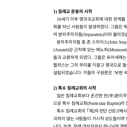
침례교 운동의 시작
1)
세기 이후 영국국교회에 대한 한계를
16
회를 떠난 사람들이 발생하였다
그들은 
.
여 분리주의자들
이라 불리었
(Separatists)
분리주의자들 중 존 스마이스
(John Smy
강 근처에 있는 메노파
(Amstel)
(Mennonit
들과 교류하게 되었다
그들은 유아세례는
.
헬위스는 그의 무리를 이끌고 영국으로 
설립되었습니다
이들의 구원론은
보편 
.
‘
특수 침례교회의 시작
2)
일반 침례교회보다 온건한 반
半
분리
(
)
으로 특수 침례교회
라
(Particular Baptist)
특수 침례교회의
｢
제
차 런던 신앙고백서
2
괴하지 않는 사람들이 가시적 성도들이며 
니다
또한
침례 대상자로서 하나님을 향
.
,