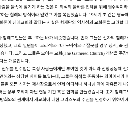
사람을 물속에 잠기게 하는 것은 이 의식의 올바른 집례를 위해
필수적이라
말하는 침례의 방식이라 믿었고 이를 복원했습니다
세기 초 같은 영국
. 19
회론이 침례교회와 같다는 사실은 형제단의 역사성과 교회론을 고려할 
 침례교인들은 추구하는 바가 비슷했습니다
먼저 그들은 신자의 침례가
.
인정했고
교회 일원들이 교리적으로나 도덕적으로 잘못될 경우 징계
즉 
,
,
했습니다
그리고 그들은 모이는 교회
개념을 주장
.
(The Gathered Church)
한다는 개념입니다
.
권위를 안수받은 특정 사람들에게만 부여한 것이 아니라 신앙공동체 
 견해와는 상당한 차이를 보였는데
그들은 직책을 존중하는 의미에서가 
,
그들은 모든 신자는 제사장으로서 언제 어디서나 하나님 앞에 자유롭게 나
는 상부 조직이 아닌 협동 기관 혹은 협회를 만들었습니다
초기 침례교
.
방회와의 관계에서 개교회에 대한 그리스도의 주권을 인정하기 위하여 