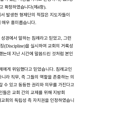
고 확정하였습니다
제
항
(
4
).
에서 발생한 형제단의 적잖은 지도자들이
때 매우 흥미롭습니다
.
 성경에서 말하는 침례라고 믿었고
그런
,
권징
을 실시하여 교회의 거룩성
(Discipline)
했는데 지난 시간에 말씀드린 것처럼 본인
전체에게 위임했다고 믿었습니다
침례교인
.
아니라 직무
즉 그들의 역할을 존중하는 의
,
갈 수 있고 동등한 권리와 의무를 가진다고
인들은 교회 간의 교제를 위해 지방회
개교회의 독립성 즉 자치권을 인정하였습니
by. 방기만 (서청주교회)