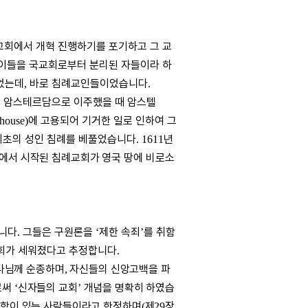
교회에서 개혁 진행하기를 포기하고 그 교
이들을 국교회로부터 분리된 자들이라 하
었는데
바로 침례교인들이었습니다
,
.
드 암스테르담으로 이주했을 때 암스텔
에 고용되어 기거한 일로 인하여 그
ehouse)
 최초의 성인 침례를 베풀었습니다
년
. 1611
에서 시작된 침례교회가 영국
땅에 비로소
.
습니다
그들은 구원론을
제한
속죄
를 취함
.
‘
’
회가 세워졌다고 추정합니다
.
나님께 순종하며
자신들의 신앙고백을 파
,
로써
신자들의 교회
개념을 명확히 하였습
‘
’
종함이 있는 사람들이라고 한정하며
제
장
(
29