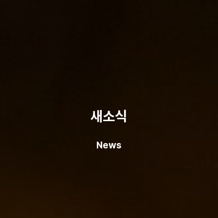
새소식
News