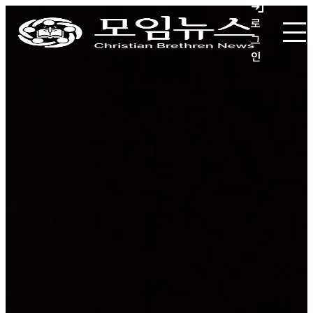
로
그
인